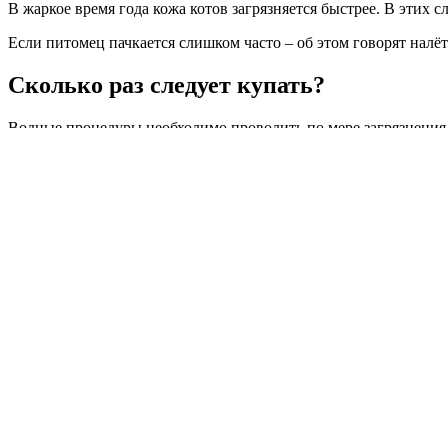
В жаркое время года кожа котов загрязняется быстрее. В этих 
Если питомец пачкается слишком часто – об этом говорят налёт 
Сколько раз следует купать?
Водные процедуры необходимо проводить по мере загрязнения п
Определять как часто мыть сфинкса лучше исходя из возраста,
жирным на ощупь, а в складочках видна пыль, то пора проводи
процедуру откладывают до полного выздоровления, так как бо
Чаще проводить процедуры, если нет острой необходимости, 
Это чревато появлением кожных инфекционных заболеваний и
который бы их согрел, а потому быстро замерзают и простужаю
Как приучить сфинкса купаться
Приучить взрослую кошку к купанию сложно. Процесс начинают 
начинает воспринимать мытье как неизбежную процедуру, а нек
Если обычный способ неэффективен, заводчики бесшерстных ко
угощать лакомством. Начиная с полутора-двух месяцев можно ус