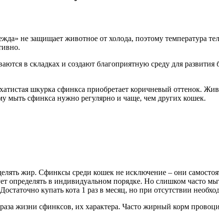
жда» не защищает животное от холода, поэтому температура тел
тивно.
ливаются в складках и создают благоприятную среду для развити
архатистая шкурка сфинкса приобретает коричневый оттенок. Жив
му мыть сфинкса нужно регулярно и чаще, чем других кошек.
елять жир. Сфинксы среди кошек не исключение – они самостоят
ует определять в индивидуальном порядке. Но слишком часто мы
остаточно купать кота 1 раз в месяц, но при отсутствии необход
браза жизни сфинксов, их характера. Часто жирный корм провоци