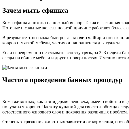
Зачем мыть сфинкса
Кожа сфинкса похожа на нежный велюр. Такая изысканная «оде
Потовые и сальные железы по этой причине работают более ак
В результате этого кожа быстро загрязняется. Жир и пот скап
ковров и мягкой мебели, частички наполнителя для туалета.
Если своевременно не смывать всю эту грязь, за 2–3 недели б
следы на обивке мебели и других поверхностях. Именно поэто
Частота проведения банных процедур
Кожа животных, как и эпидермис человека, имеет свойство выд
получаться хорошо. Частоту купаний для своего любимца след
естественного жирового слоя и появления различных проблем. Д
Степень загрязнения животных зависит и от кормления, и от о