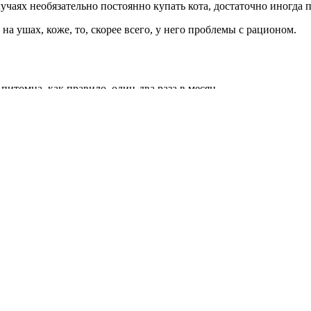
случаях необязательно постоянно купать кота, достаточно иногда
на ушах, коже, то, скорее всего, у него проблемы с рационом.
итомца, как правило, один-два раза в месяц.
 индивидуальных наблюдений и того, в каких условиях он обитает
ть водные процедуры. В среднем бесшерстных питомцев купают 1
лее высокая температура воды не поможет безопасно обмыть пит
ветеринарные врачи не рекомендуют, потому что можно вымыть 
 высыпаний. Еще один риск частых водных процедур заключает
тся. Если сфинкс испачкался, то его лучше протереть влажной т
с маленького возраста, но не старше 4 месяцев и не младше 2. 
оторым это даже начинает нравиться. Много отзывов владельцев 
шек рекомендуют начинать приучение к купанию с сухой ванны.
траивать одно кормление в ванной. Через 1-1,5 недели таких тр